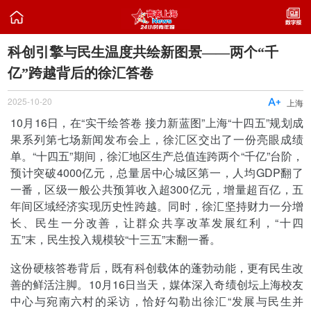

科创引擎与民生温度共绘新图景——两个“千
亿”跨越背后的徐汇答卷
2025-10-20

上海
10月16日，在“实干绘答卷 接力新蓝图”上海“十四五”规划成
果系列第七场新闻发布会上，徐汇区交出了一份亮眼成绩
单。“十四五”期间，徐汇地区生产总值连跨两个“千亿”台阶，
预计突破4000亿元，总量居中心城区第一，人均GDP翻了
一番，区级一般公共预算收入超300亿元，增量超百亿，五
年间区域经济实现历史性跨越。同时，徐汇坚持财力一分增
长、民生一分改善，让群众共享改革发展红利，“十四
五”末，民生投入规模较“十三五”末翻一番。
这份硬核答卷背后，既有科创载体的蓬勃动能，更有民生改
善的鲜活注脚。10月16日当天，媒体深入奇绩创坛上海校友
中心与宛南六村的采访，恰好勾勒出徐汇“发展与民生并