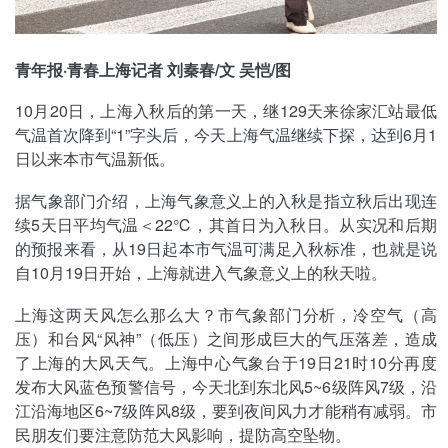
青年报·青春上海记者 刘秦春/文 吴恺/图
10月20日，上海入秋后的第一天，继129天来徐家汇站最低
气温首次降到“1”字头后，今天上海气温继续下探，达到6月1
日以来本市气温新低。
据气象部门介绍，上海气象意义上的入秋是指立秋后出现连
续5天日平均气温＜22℃，其首日为入秋日。从实况和后期
的预报来看，从19日起本市气温可满足入秋标准，也就是说
自10月19日开始，上海就进入气象意义上的秋天啦。
上海这两天风怎么那么大？市气象部门分析，冷空气（高
压）和台风“风神”（低压）之间形成巨大的气压落差，造成
了上海的大风天气。上海中心气象台于19日21时10分再度
发布大风蓝色预警信号，今天北到东北风5~6级阵风7级，沿
江沿海地区6~7级阵风8级，要到夜间风力才能稍有减弱。市
民朋友们要注意防范大风影响，提防高空坠物。