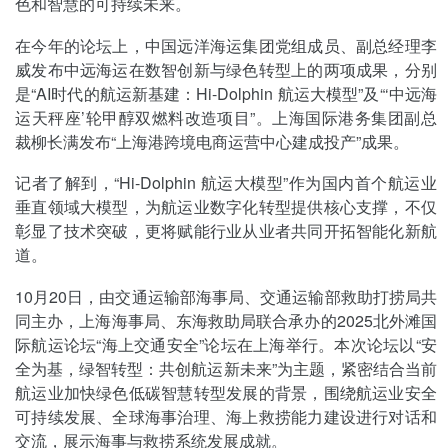
色和智慧的可持续未来。
在今年的论坛上，中国远洋海运集团党组成员、副总经理李
威发布中远海运在数智创新与绿色转型上的两项成果，分别
是“AI时代的航运新基建：Hi-Dolphin 航运大模型”及“‘中远海
运天秤座’轮甲醇双燃料改造项目”。上海国际港务集团副总
裁柳长满发布“上海港跨境电商运营中心建成投产”成果。
记者了解到，“Hi-Dolphin 航运大模型”作为国内首个航运业
垂直领域大模型，为航运业数字化转型提供核心支撑，不仅
彰显了技术突破，更将赋能行业从业者共同开拓智能化新航
道。
10月20日，由交通运输部海事局、交通运输部救助打捞局共
同主办，上海海事局、东海救助局联合承办的2025北外滩国
际航运论坛“海上交通安全”论坛在上海举行。本次论坛以“安
全为基，绿智转型：共创航运新未来”为主题，紧密结合当前
航运业加快绿色低碳智慧转型发展的背景，围绕航运业安全
可持续发展、全球海事治理、海上救捞能力建设进行对话和
交流，展示海事与救捞系统发展成就。