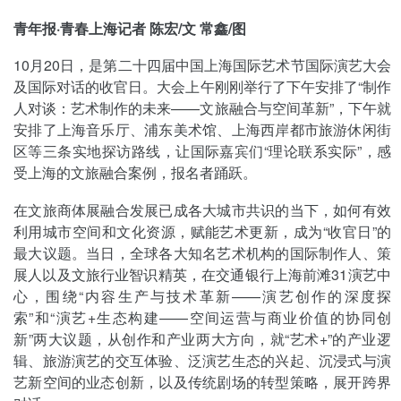
青年报·青春上海记者 陈宏/文 常鑫/图
10月20日，是第二十四届中国上海国际艺术节国际演艺大会
及国际对话的收官日。大会上午刚刚举行了下午安排了“制作
人对谈：艺术制作的未来——文旅融合与空间革新”，下午就
安排了上海音乐厅、浦东美术馆、上海西岸都市旅游休闲街
区等三条实地探访路线，让国际嘉宾们“理论联系实际”，感
受上海的文旅融合案例，报名者踊跃。
在文旅商体展融合发展已成各大城市共识的当下，如何有效
利用城市空间和文化资源，赋能艺术更新，成为“收官日”的
最大议题。当日，全球各大知名艺术机构的国际制作人、策
展人以及文旅行业智识精英，在交通银行上海前滩31演艺中
心，围绕“内容生产与技术革新——演艺创作的深度探
索”和“演艺+生态构建——空间运营与商业价值的协同创
新”两大议题，从创作和产业两大方向，就“艺术+”的产业逻
辑、旅游演艺的交互体验、泛演艺生态的兴起、沉浸式与演
艺新空间的业态创新，以及传统剧场的转型策略，展开跨界