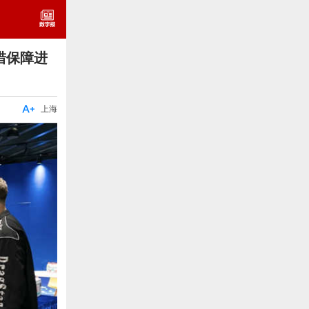
措保障进

上海