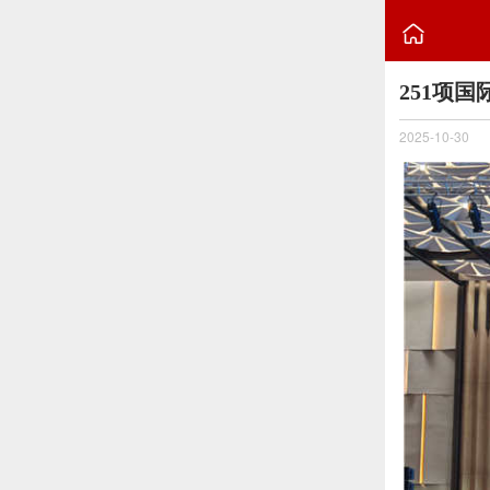

251项
2025-10-30