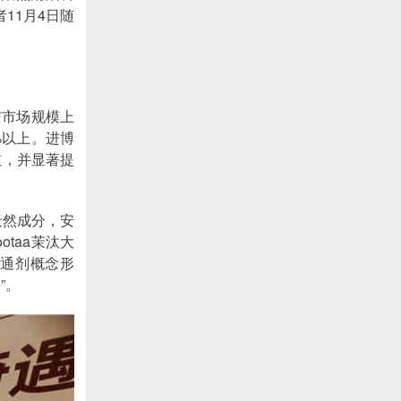
11月4日随
与市场规模上
%以上。进博
道，并显著提
天然成分，安
taa茉汰大
疏通剂概念形
”。