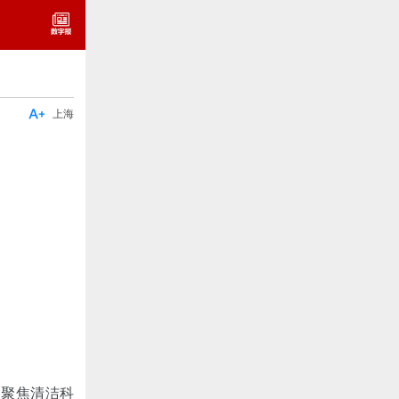

上海
，聚焦清洁科