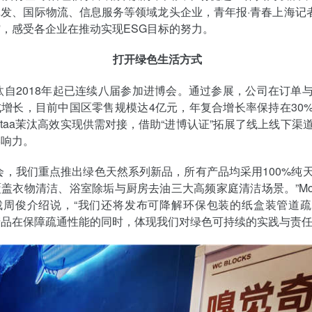
发、国际物流、信息服务等领域龙头企业，青年报·青春上海记者
，感受各企业在推动实现ESG目标的努力。
打开绿色生活方式
a茉汰自2018年起已连续八届参加进博会。通过参展，公司在订单
增长，目前中国区零售规模达4亿元，年复合增长率保持在30
otaa茉汰高效实现供需对接，借助“进博认证”拓展了线上线下渠
影响力。
会，我们重点推出绿色天然系列新品，所有产品均采用100%纯
盖衣物清洁、浴室除垢与厨房去油三大高频家庭清洁场景。”Moo
裁周俊介绍说，“我们还将发布可降解环保包装的纸盒装管道
品在保障疏通性能的同时，体现我们对绿色可持续的实践与责任