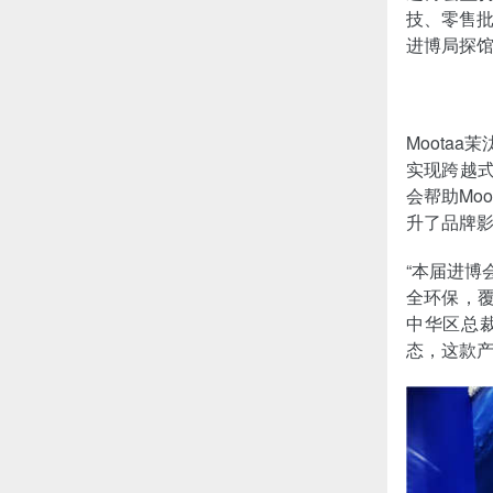
技、零售批
进博局探馆
Moota
实现跨越式
会帮助Mo
升了品牌
“本届进博
全环保，覆
中华区总
态，这款产