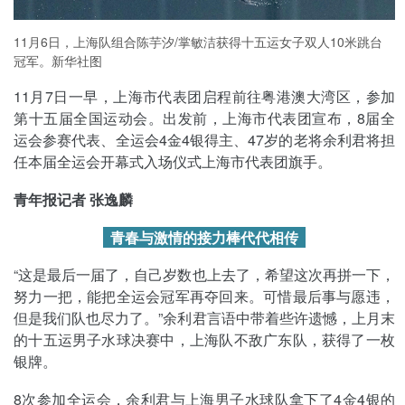
11月6日，上海队组合陈芋汐/掌敏洁获得十五运女子双人10米跳台
冠军。新华社图
11月7日一早，上海市代表团启程前往粤港澳大湾区，参加
第十五届全国运动会。出发前，上海市代表团宣布，8届全
运会参赛代表、全运会4金4银得主、47岁的老将余利君将担
任本届全运会开幕式入场仪式上海市代表团旗手。
青年报记者 张逸麟
青春与激情的接力棒代代相传
“这是最后一届了，自己岁数也上去了，希望这次再拼一下，
努力一把，能把全运会冠军再夺回来。可惜最后事与愿违，
但是我们队也尽力了。”余利君言语中带着些许遗憾，上月末
的十五运男子水球决赛中，上海队不敌广东队，获得了一枚
银牌。
8次参加全运会，余利君与上海男子水球队拿下了4金4银的