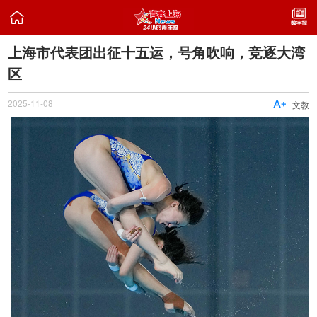

上海市代表团出征十五运，号角吹响，竞逐大湾
区
2025-11-08

文教