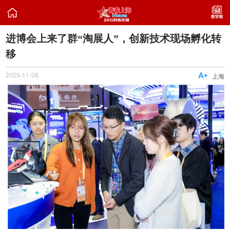

进博会上来了群“淘展人”，创新技术现场孵化转
移
2025-11-08

上海