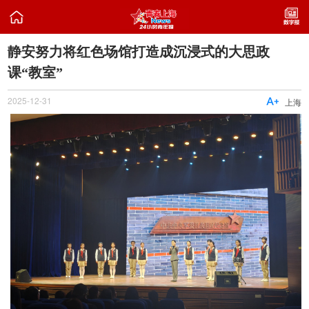

静安努力将红色场馆打造成沉浸式的大思政
课“教室”
2025-12-31

上海