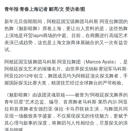
青年报·青春上海记者 郦亮/文 受访者/图
新年元旦假期期间，阿根廷国宝级舞团马科斯·阿亚拉舞团的
热舞《魅影暗舞》席卷上海，更让出人意料的是，这些热舞
上演地是环贸iapm商场的中庭。目前，在商圈进行高端艺术
表演已成趋势，这也是上海文旅商体展融合的又一次有益尝
试。
阿根廷国宝级舞团马科斯·阿亚拉舞团（Marcos Ayala），是
阿根廷探戈艺术的璀璨名片。由世界探戈锦标赛冠军马科斯·
阿亚拉2012年创立，舞团成员均为阿根廷顶尖探戈舞者，手
握国际探戈比赛大奖，精湛技艺经过全球舞台的严苛检验。
《魅影暗舞》由该团灵魂双核——被誉为“阿根廷探戈舞界的
青年巨星”艺术总监、编导、首席舞者马科斯·莱昂内尔·阿亚
拉和首席舞者安德烈亚·保拉·卡马乔联袂主演，与舞团共同
呈现一场极致美学盛宴，不仅展现探戈的传统魅力，更赋予
其心理与叙事的深度，将舞蹈与人性相结合，尽显探戈的浪
漫与细腻。