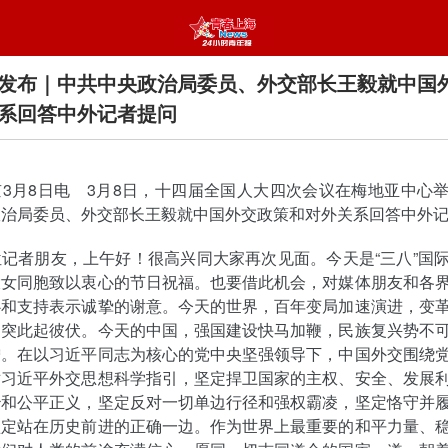
发布｜中共中央政治局委员、外交部长王毅就中国
系回答中外记者提问
3月8日电 3月8日，十四届全国人大四次会议在梅地亚中心
政治局委员、外交部长王毅就中国外交政策和对外关系回答中外
记者朋友，上午好！很高兴同大家再次见面。今天是“三八”国
大女同胞致以衷心的节日祝福。也要借此机会，对媒体朋友和各
心和支持表示诚挚的谢意。今天的世界，百年变局加速演进，变
冲突此起彼伏。今天的中国，强国建设快马加鞭，民族复兴势不
增。在以习近平同志为核心的党中央坚强领导下，中国外交围绕
循习近平外交思想科学指引，坚定捍卫国家的主权、安全、发展
治和公平正义，坚定反对一切单边行径和强权霸凌，坚定恪守并
坚定站在历史前进的正确一边。作为世界上最重要的和平力量、