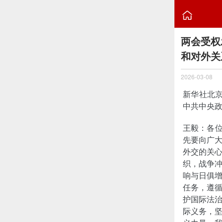

两会受权
和对外关
2026-03-08
新华社北京
中共中央
王毅：各位
先要向广
外交的关
织，战争
响与日俱
任务，遵
护国际法
际义务，