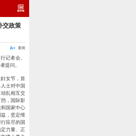
外交政策

要闻
举行记者会。
记者提问。
际妇女节，首
界人士对中国
革动乱相互交
可挡，国际影
党和国家中心
利益，坚定维
履行应尽的国
稳定力量、正