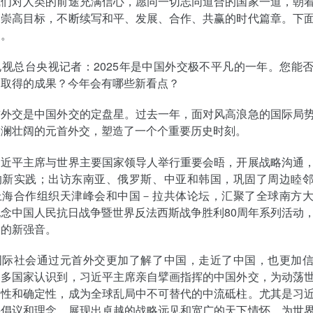
我们对人类的前途充满信心，愿同一切志同道合的国家一道，朝
的崇高目标，不断续写和平、发展、合作、共赢的时代篇章。下
问。
视总台央视记者：2025年是中国外交极不平凡的一年。您能
交取得的成果？今年会有哪些新看点？
首外交是中国外交的定盘星。过去一年，面对风高浪急的国际局
波澜壮阔的元首外交，塑造了一个个重要历史时刻。
习近平主席与世界主要国家领导人举行重要会晤，开展战略沟通
的新实践；出访东南亚、俄罗斯、中亚和韩国，巩固了周边睦
上海合作组织天津峰会和中国－拉共体论坛，汇聚了全球南方
念中国人民抗日战争暨世界反法西斯战争胜利80周年系列活动
义的新强音。
国际社会通过元首外交更加了解了中国，走近了中国，也更加
越多国家认识到，习近平主席亲自擘画指挥的中国外交，为动荡
定性和确定性，成为全球乱局中不可替代的中流砥柱。尤其是习
要倡议和理念，展现出卓越的战略远见和宽广的天下情怀，为世