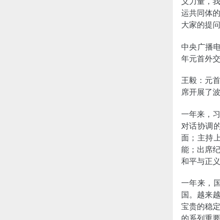
义力量，
运共同体
大家的提
中央广播电
年元首外
王毅：元
席开展了
一年来，
对话协调
面；主持
能；出席纪
和平与正
一年来，
国。越来
宝贵的稳
的系列重