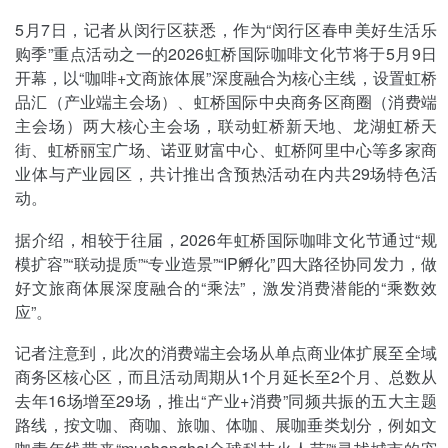
5月7日，记者从闵行区获悉，作为“闵行区春申美好生活乐
购季”重点活动之一的2026虹桥国际咖啡文化节将于5月9日
开幕，以“咖啡+文商旅体展”深度融合为核心主线，设置虹桥
品汇（产业端主会场）、虹桥国际中央商务区商圈（消费端
主会场）两大核心主会场，联动虹桥新天地、龙湖虹桥天
街、虹桥丽宝广场、诺亚财富中心、虹桥阿里中心等多家商
业体与产业园区，共计推出含预热活动在内共29场特色活
动。
据介绍，相较于往届，2026年虹桥国际咖啡文化节通过“规
模扩容”“联动提质”“专业造景”“IP孵化”四大路径协同发力，做
好文旅商体展深度融合的“乘法”，激发消费潜能的“乘数效
应”。
记者注意到，此次的消费端主会场从单点商业体扩展至全域
商务区核心区，而且活动周期从1个月延长至2个月、总数从
去年16场增至29场，推出“产业+消费”同频共振的五大主题
路线，按文咖、商咖、旅咖、体咖、展咖垂类划分，例如文