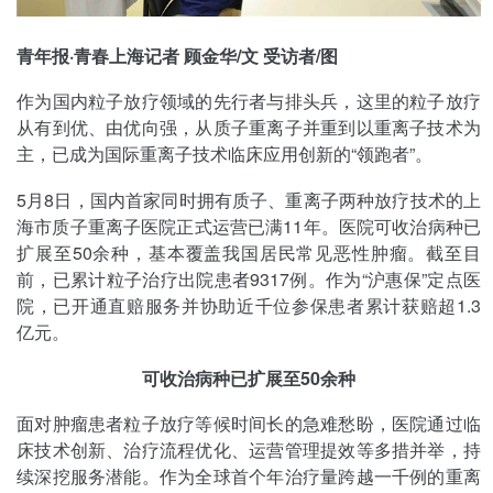
青年报·青春上海记者 顾金华/文 受访者/图
作为国内粒子放疗领域的先行者与排头兵，这里的粒子放疗
从有到优、由优向强，从质子重离子并重到以重离子技术为
主，已成为国际重离子技术临床应用创新的“领跑者”。
5月8日，国内首家同时拥有质子、重离子两种放疗技术的上
海市质子重离子医院正式运营已满11年。医院可收治病种已
扩展至50余种，基本覆盖我国居民常见恶性肿瘤。截至目
前，已累计粒子治疗出院患者9317例。作为“沪惠保”定点医
院，已开通直赔服务并协助近千位参保患者累计获赔超1.3
亿元。
可收治病种已扩展至50余种
面对肿瘤患者粒子放疗等候时间长的急难愁盼，医院通过临
床技术创新、治疗流程优化、运营管理提效等多措并举，持
续深挖服务潜能。作为全球首个年治疗量跨越一千例的重离