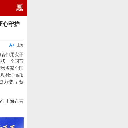
匠心守护

上海
动者们用实干
奖状、全国五
新增多家全国
驱动徐汇高质
奋力谱写“创
5年上海市劳