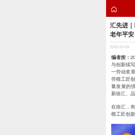

汇先进｜
老年平安
2026-05-09
编者按：
与创新续
一劳动奖章
劳模工匠
量发展的
新徐汇、品
在徐汇，有
模工匠创