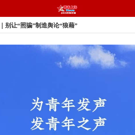
｜别让“照骗”制造舆论“狼藉”