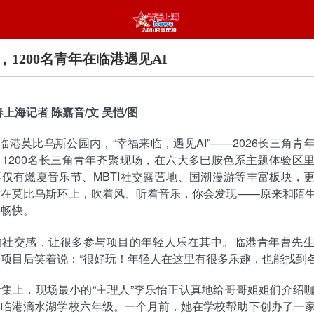
，1200名青年在临港遇见AI
上海记者 陈嘉音/文 吴恺/图
，临港莫比乌斯公园内，“幸福来临，遇见AI”——2026长三角青
1200名长三角青年齐聚现场，在六大多巴胺色系主题体验区
仅有燃夏音乐节、MBTI社交露营地、国潮漫游等丰富板块，
站在莫比乌斯环上，吹着风、听着音乐，你会发现——原来和陌
然畅快。
的社交感，让很多参与项目的年轻人乐在其中。临港青年曹先
项目后笑着说：“很好玩！年轻人在这里有很多乐趣，也能找到各种
集上，现场最小的“主理人”李乐怡正认真地给哥哥姐姐们介绍
自临港滴水湖学校六年级。一个月前，她在学校帮助下创办了一