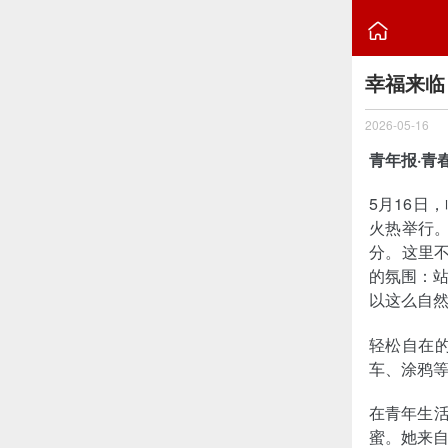

幸福来临
2026-05-16
青年报·青春
5月16日
火热举行。
分。这里不
的氛围：
以这么自
轻松自在
车、涂鸦等
在青年生活
蜜。她来