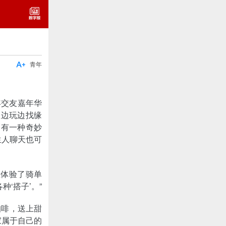

青年
年交友嘉年华
里边玩边找缘
更有一种奇妙
生人聊天也可
生体验了骑单
‘搭子’。”
咖啡，送上甜
家属于自己的