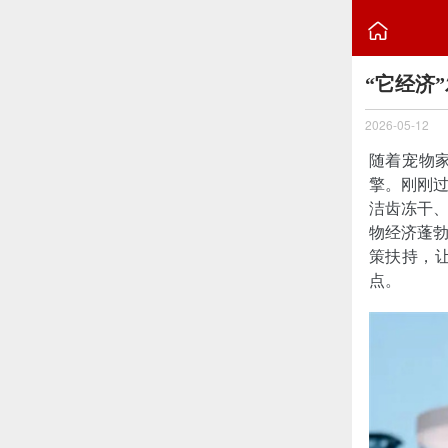

“它经济
2026-05-12
随着宠物
擎。刚刚
洁齿冻干
物经济蓬
策扶持，
点。