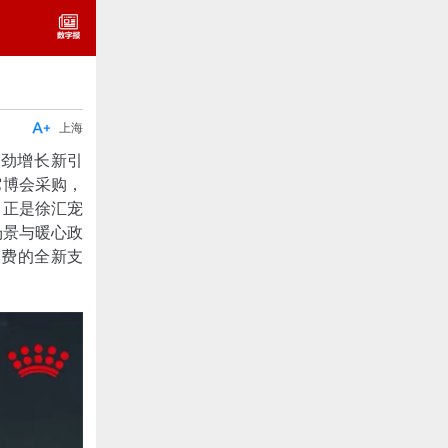

上海
强劲增长新引
它博会采购，
，正是徐汇宠
场景与暖心政
消费的全新支