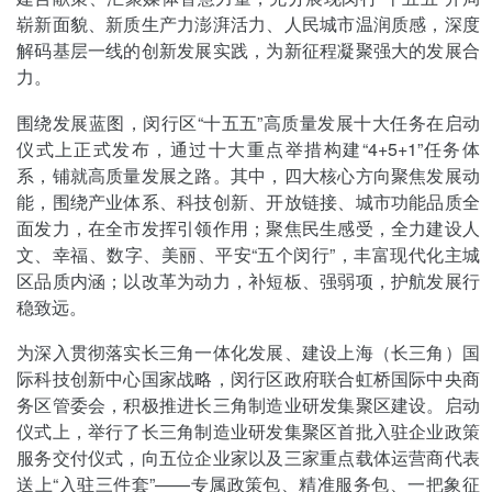
崭新面貌、新质生产力澎湃活力、人民城市温润质感，深度
解码基层一线的创新发展实践，为新征程凝聚强大的发展合
力。
围绕发展蓝图，闵行区“十五五”高质量发展十大任务在启动
仪式上正式发布，通过十大重点举措构建“4+5+1”任务体
系，铺就高质量发展之路。其中，四大核心方向聚焦发展动
能，围绕产业体系、科技创新、开放链接、城市功能品质全
面发力，在全市发挥引领作用；聚焦民生感受，全力建设人
文、幸福、数字、美丽、平安“五个闵行”，丰富现代化主城
区品质内涵；以改革为动力，补短板、强弱项，护航发展行
稳致远。
为深入贯彻落实长三角一体化发展、建设上海（长三角）国
际科技创新中心国家战略，闵行区政府联合虹桥国际中央商
务区管委会，积极推进长三角制造业研发集聚区建设。启动
仪式上，举行了长三角制造业研发集聚区首批入驻企业政策
服务交付仪式，向五位企业家以及三家重点载体运营商代表
送上“入驻三件套”——专属政策包、精准服务包、一把象征