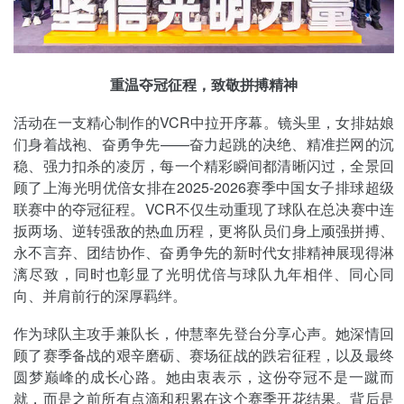
重温夺冠征程，致敬拼搏精神
活动在一支精心制作的VCR中拉开序幕。镜头里，女排姑娘
们身着战袍、奋勇争先——奋力起跳的决绝、精准拦网的沉
稳、强力扣杀的凌厉，每一个精彩瞬间都清晰闪过，全景回
顾了上海光明优倍女排在2025-2026赛季中国女子排球超级
联赛中的夺冠征程。VCR不仅生动重现了球队在总决赛中连
扳两场、逆转强敌的热血历程，更将队员们身上顽强拼搏、
永不言弃、团结协作、奋勇争先的新时代女排精神展现得淋
漓尽致，同时也彰显了光明优倍与球队九年相伴、同心同
向、并肩前行的深厚羁绊。
作为球队主攻手兼队长，仲慧率先登台分享心声。她深情回
顾了赛季备战的艰辛磨砺、赛场征战的跌宕征程，以及最终
圆梦巅峰的成长心路。她由衷表示，这份夺冠不是一蹴而
就，而是之前所有点滴和积累在这个赛季开花结果。背后是