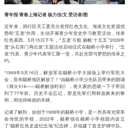
青年报·青春上海记者 杨力佳/文 受访者/图
近年来，闵行区关工委充分发挥红色文化、海派文化资源优
势和“五老”作用，生动开展青少年党史学习教育活动，传承
红色基因。5月15日下午，“‘五老’引航 扬帆‘十五五’”2026年
度“从石库门再出发”主题活动启动仪式在颛桥小学举行，“五
老”代表、青少年代表等汇聚一堂，共赴光荣与梦想的传承之
约。
“1949年5月16日，解放军在颛桥小学大操场上举行军民大
会，宣布颛桥地区解放了！”由颛桥小学少先队员带来的朗诵
《烽火516——颛桥解放时刻》，将大家的思绪一下子带回
到了77年前。历史不会忘记，那是先辈们用鲜血换来的黎
明，用信仰铸就的丰碑。
记者了解到，始创于1908年的颛桥小学，是一所具有光荣革
命传统的学校，2022年，颛桥镇在颛桥小学校园内设立
了“颛桥红色史迹纪念地”纪念碑，并组建了首支护碑中队。