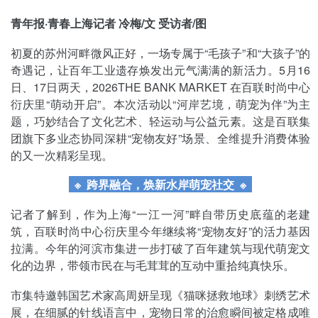
青年报·青春上海记者 冷梅/文 受访者/图
初夏的苏州河畔微风正好，一场专属于“毛孩子”和“大孩子”的
奇遇记，让百年工业遗存焕发出元气满满的新活力。5月16
日、17日两天，2026THE BANK MARKET 在百联时尚中心
衍庆里“萌动开启”。本次活动以“河岸艺境，萌宠为伴”为主
题，巧妙结合了文化艺术、轻运动与公益元素。这是百联集
团旗下多业态协同深耕“宠物友好”场景、全维提升消费体验
的又一次精彩呈现。
※ 跨界融合，焕新水岸萌宠社交
※
记者了解到，作为上海“一江一河”畔自带历史底蕴的老建
筑，百联时尚中心衍庆里今年继续将“宠物友好”的活力基因
拉满。今年的河滨市集进一步打破了百年建筑与现代萌宠文
化的边界，带领市民在与毛茸茸的互动中重拾纯真快乐。
市集特邀韩国艺术家高周妍呈现《猫咪拯救地球》刺绣艺术
展，在细腻的针线语言中，宠物日常的治愈瞬间被定格成唯