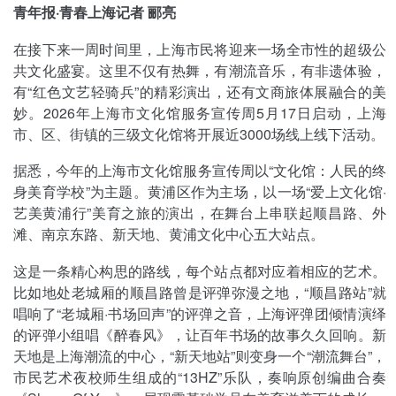
青年报·青春上海记者 郦亮
在接下来一周时间里，上海市民将迎来一场全市性的超级公
共文化盛宴。这里不仅有热舞，有潮流音乐，有非遗体验，
有“红色文艺轻骑兵”的精彩演出，还有文商旅体展融合的美
妙。2026年上海市文化馆服务宣传周5月17日启动，上海
市、区、街镇的三级文化馆将开展近3000场线上线下活动。
据悉，今年的上海市文化馆服务宣传周以“文化馆：人民的终
身美育学校”为主题。黄浦区作为主场，以一场“爱上文化馆·
艺美黄浦行”美育之旅的演出，在舞台上串联起顺昌路、外
滩、南京东路、新天地、黄浦文化中心五大站点。
这是一条精心构思的路线，每个站点都对应着相应的艺术。
比如地处老城厢的顺昌路曾是评弹弥漫之地，“顺昌路站”就
唱响了“老城厢·书场回声”的评弹之音，上海评弹团倾情演绎
的评弹小组唱《醉春风》，让百年书场的故事久久回响。新
天地是上海潮流的中心，“新天地站”则变身一个“潮流舞台”，
市民艺术夜校师生组成的“13HZ”乐队，奏响原创编曲合奏