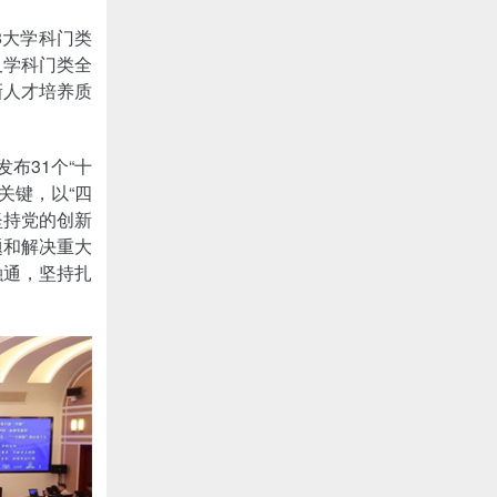
8大学科门类
叉学科门类全
新人才培养质
布31个“十
关键，以“四
坚持党的创新
题和解决重大
融通，坚持扎