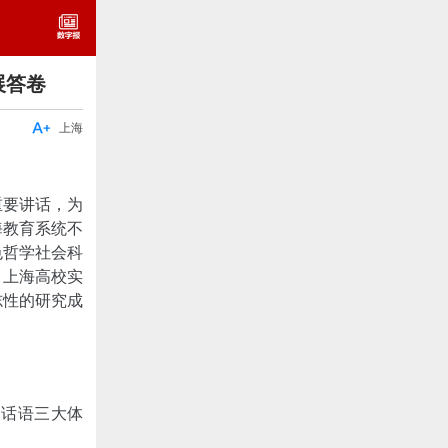
展答卷

上海
重要讲话，为
海教育系统不
色哲学社会科
，上海高校实
志性的研究成
和话语三大体