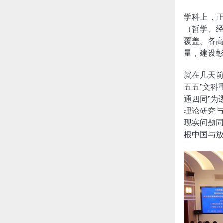
学科上，
（哲学、
覆盖。各
量，建设
就在几天前
五五”文科
通四同”为
理论研究
现实问题
根中国与