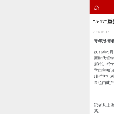

“5·1
2026-05-17
青年报·青
2016年
新时代哲
断推进哲
学自主知
现哲学社
果也由此
记者从上
系。