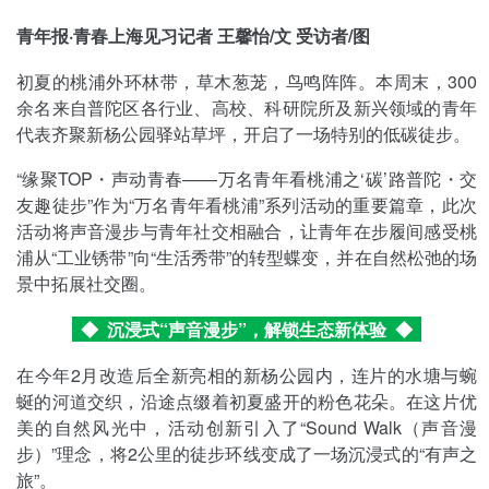
青年报·青春上海见习记者 王馨怡/文 受访者/图
初夏的桃浦外环林带，草木葱茏，鸟鸣阵阵。本周末，300
余名来自普陀区各行业、高校、科研院所及新兴领域的青年
代表齐聚新杨公园驿站草坪，开启了一场特别的低碳徒步。
“缘聚TOP・声动青春——万名青年看桃浦之‘碳’路普陀・交
友趣徒步”作为“万名青年看桃浦”系列活动的重要篇章，此次
活动将声音漫步与青年社交相融合，让青年在步履间感受桃
浦从“工业锈带”向“生活秀带”的转型蝶变，并在自然松弛的场
景中拓展社交圈。
◆ 沉浸式“声音漫步”，解锁生态新体验
◆
在今年2月改造后全新亮相的新杨公园内，连片的水塘与蜿
蜒的河道交织，沿途点缀着初夏盛开的粉色花朵。在这片优
美的自然风光中，活动创新引入了“Sound Walk（声音漫
步）”理念，将2公里的徒步环线变成了一场沉浸式的“有声之
旅”。