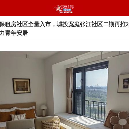
保租房社区全量入市，城投宽庭张江社区二期再推20
力青年安居