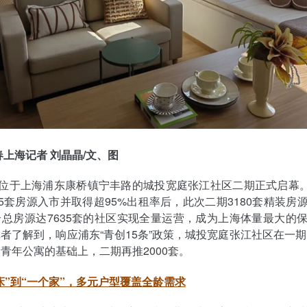
春上海记者 刘晶晶/文、图
，位于上海浦东康桥镇宁丰路的城投宽庭张江社区二期正式启幕。继
55套房源入市并取得超95%出租率后，此次二期3180套精装房
总房源达7635套的社区实现全量运营，成为上海体量最大的
者了解到，响应浦东“青创15条”政策，城投宽庭张江社区在一期已
青年公寓的基础上，二期再推2000套。
张床”到“一个家”，多元户型覆盖全龄需求