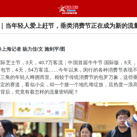
｜当年轻人爱上赶节，垂类消费节正在成为新的流
春上海记者 杨力佳/文 施剑平/图
际芝士节，3天，40.7万客流；中国首届牛牛节·国际版，5天，
包节，4天，54万客流……今年以来，闵行的各种消费节表现
长三角的年轻人蜂拥而至。相较于传统消费节的包罗万象，这些
特定的赛道，看似小众，却一个接一个地扎堆绽放，且热度一浪
的背后，究竟有着怎样的流量密码呢？