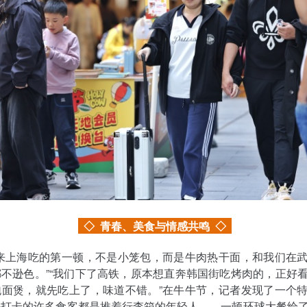
◇
青春、美食与情感共鸣
◇
，来上海吃的第一顿，不是小笼包，而是牛肉热干面，和我们在
不逊色。”“我们下了高铁，原本想直奔韩国街吃烤肉的，正好
泡面煲，就先吃上了，味道不错。”在牛牛节，记者发现了一个
来打卡的许多食客都是推着行李箱的年轻人——一顿环球大餐给