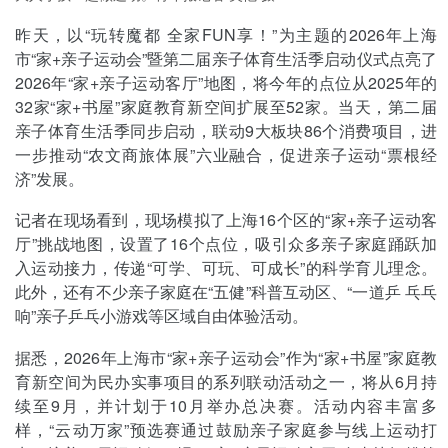
昨天，以“玩转魔都 全家FUN享！”为主题的2026年上海
市“家+亲子运动会”暨第二届亲子体育生活季启动仪式点亮了
2026年“家+亲子运动客厅”地图，将今年的点位从2025年的
32家“家+书屋”家庭教育新空间扩展至52家。当天，第二届
亲子体育生活季同步启动，联动9大板块86个消费项目，进
一步推动“农文商旅体展”六业融合，促进亲子运动“票根经
济”发展。
记者在现场看到，现场模拟了上海16个区的“家+亲子运动客
厅”挑战地图，设置了16个点位，吸引众多亲子家庭踊跃加
入运动接力，传递“可学、可玩、可成长”的科学育儿理念。
此外，还有不少亲子家庭在“五健”科普互动区、“一道乒 乓乓
响”亲子乒乓小游戏等区域自由体验活动。
据悉，2026年上海市“家+亲子运动会”作为“家+书屋”家庭教
育新空间为民办实事项目的系列联动活动之一，将从6月持
续至9月，并计划于10月举办总决赛。活动内容丰富多
样，“云动万家”预选赛通过鼓励亲子家庭参与线上运动打