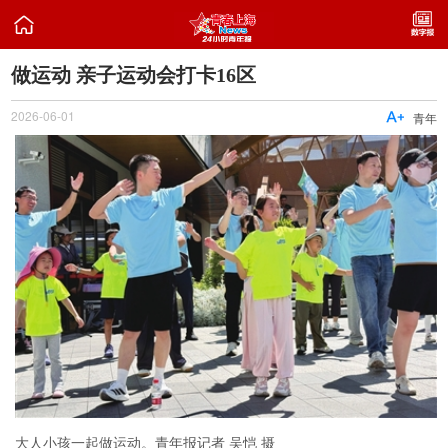

做运动 亲子运动会打卡16区
2026-06-01

青年
大人小孩一起做运动。青年报记者 吴恺 摄