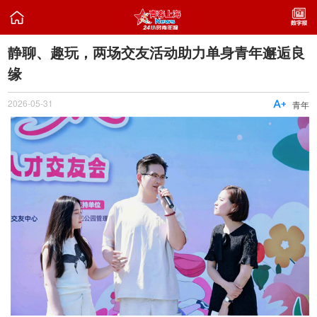

静聊、趣玩，两场交友活动助力单身青年邂逅良
缘
2026-05-31

青年