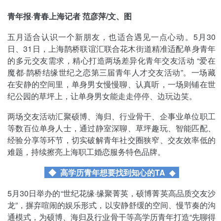
青年报·青春上海记者 范彦萍/文、图
五月适合认识一个新朋友，也适合遇见一点心动。5月30
日、31日，上海鹊桥联谊汇联合花木街道精准适配单身青年
的多元交友需求，精心打造两场差异化青年交友活动 “爱在
魔都·鹊桥结缘世纪之恋第三届青年人才交友活动”。一场藏
在安静的空间里，单身男女慢慢聊、认真听，一场则铺在世
纪公园的草坪上，让单身男女能走走停停、边玩边笑。
两场交友活动汇聚硕博、海归、行业骨干、企事业单位职工
等数百位单身人士，通过静室深聊、草坪趣玩、智能匹配、
经验分享等环节，切实破解青年社交圈狭窄、交友效率低的
难题，持续擦亮上海职工婚恋服务特色品牌。
◆ 高学历青年想要找到知心的TA
◆
5月30日举办的“世纪花缘·缘聚菁英，硕博菁英高品质交友沙
龙”，摒弃喧闹的娱乐形式，以安静舒缓的空间、慢节奏的沟
通模式，为硕博、海归及行业骨干等高学历青年打造“先聊得