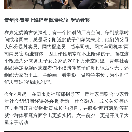
青年报·青春上海记者 陈诗松/文 受访者/图
在嘉定娄塘古镇深处，有一个特别的厂房空间。每到放学时
间或者周末，总是吸引附近的孩子们频繁来此，他们的父母
大部分是外卖员、网约配送员、货车司机、网约车司机等“两
司两员”新就业群体，因工作性质常顾不上陪伴孩子。而在这
个改造为外来务工子女之家的200平方米空间里，青年社会
组织嘉定凝馨的志愿者们不仅陪伴孩子们度过课后时光，还
组织大家做手工、学绘画、看电影、做科学实验，为小哥们
解决带娃的“后顾之忧”。
今年4月起，在团市委社联部指导下，青年家园联合13家青
年社会组织围绕课外兴趣活动、社会融入、成长关爱等内
容，共同开展“益路助青成长”的项目，在服务“两司两员”等新
就业群体家庭方面拿出更多实招。六一前夕，更是开展了大
量亲子活动。