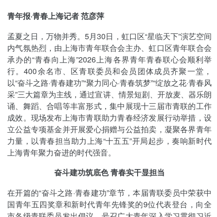
青年报·青春上海记者 范彦萍
孟夏之日，万物并秀。5月30日，虹口区“星临天下”演艺空间
内气氛热烈，由上海市青年联合会主办、虹口区青年联合会
承办的“青春向上海”2026上海各界青年青春联心会顺利举
行。400余名市、区青联委员和会员团体成员齐聚一堂，
以“奋斗之路·青春建功”“聚力同心·青春筑梦”“绽放之花·青春风
采”三大篇章为主线，通过宣讲、情景短剧、开放麦、器乐朗
诵、舞蹈、合唱等丰富形式，集中展现十三届市青联的工作
成效。现场发布上海市青联助力青春经济发展行动举措，设
立公益专项基金并开展爱心捐赠与公益拍卖，凝聚各界青年
力量，以青春担当助力上海“十五五”开局起步，奏响新时代
上海青年聚力奋进的时代强音。
奋斗建功筑底色 青春实干显担当
在开篇的“奋斗之路·青春建功”章节，本届青联委员中荣获中
国青年五四奖章和新时代青年先锋奖的9位代表登台，向全
市各级青联委员发出倡议，号召广大青年深入学习贯彻习近