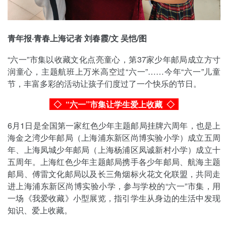
青年报·青春上海记者 刘春霞/文 吴恺/图
“六一”市集以收藏文化点亮童心，第37家少年邮局成立方寸
润童心，主题航班上万米高空过“六一”……今年“六一”儿童
节，丰富多彩的活动让孩子们度过了一个快乐的节日。
◇ “六一”市集让学生爱上收藏
◇
6月1日是全国第一家红色少年主题邮局挂牌六周年，也是上
海金之湾少年邮局（上海浦东新区尚博实验小学）成立五周
年、上海凤城少年邮局（上海杨浦区凤诚新村小学）成立十
五周年。上海红色少年主题邮局携手各少年邮局、航海主题
邮局、傅雷文化邮局以及长三角烟标火花文化联盟，共同走
进上海浦东新区尚博实验小学，参与学校的“六一”市集，用
一场《我爱收藏》小型展览，指引学生从身边的生活中发现
知识、爱上收藏。