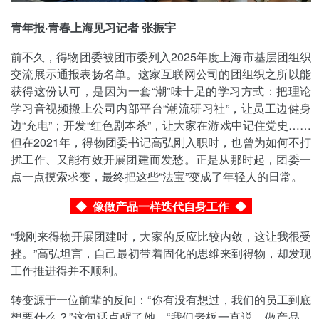
青年报·青春上海见习记者 张振宇
前不久，得物团委被团市委列入2025年度上海市基层团组织
交流展示通报表扬名单。这家互联网公司的团组织之所以能
获得这份认可，是因为一套“潮”味十足的学习方式：把理论
学习音视频搬上公司内部平台“潮流研习社”，让员工边健身
边“充电”；开发“红色剧本杀”，让大家在游戏中记住党史……
但在2021年，得物团委书记高弘刚入职时，也曾为如何不打
扰工作、又能有效开展团建而发愁。正是从那时起，团委一
点一点摸索求变，最终把这些“法宝”变成了年轻人的日常。
◆ 像做产品一样迭代自身工作
◆
“我刚来得物开展团建时，大家的反应比较内敛，这让我很受
挫。”高弘坦言，自己最初带着固化的思维来到得物，却发现
工作推进得并不顺利。
转变源于一位前辈的反问：“你有没有想过，我们的员工到底
想要什么？”这句话点醒了她。“我们老板一直说，做产品，