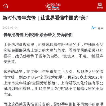

新时代青年先锋｜让世界看懂中国的“美”
2026-06-04

青年
青年报·青春上海记者 顾金华/文 受访者/图
明亮的培训教室里，司献凤握着年轻学员的手，带她体会刮
痧板在面部经络上游走的力度与角度。看着学员略显紧张的
模样，她仿佛看到了当年的自己。“慢慢来，不急。”她轻声
安抚道。
这样的场景，在过去11年里重复了上万次。从18岁入行的懵
懂学徒，到25岁获评“全国技术能手”，再到28岁成为2025年
上海市最年轻的“全国劳动模范”，上海紫苏文化传媒有限公
司培训师司献凤，用12年光阴为“美”赋予了超越妆容的全新
内涵。
而比这些荣誉头衔更珍贵的，是她手中那把不再颤抖的睫毛