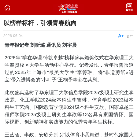

以榜样标杆，引领青春航向
2026-06-04

青年
青年报记者 刘昕璐 通讯员 刘宇晨
2026年“学在华理·铸就卓越”榜样盛典颁奖仪式在华东理工大
学奉贤校区大学生活动中心举行。记者发现，青年报曾报道
过的2025年上海市“最美大学生”李箐琳、将“非遗剪纸×进
宝”带入进博会的“小叶子”王桐予等都在其列。
此次盛典选树了华东理工大学信息学院2025级硕士研究生李
政霖、化工学院2024级本科生李箐琳、体育学院2023级本
科生王艺涵、国际教育学院2024级本科生安欣、国家卓越工
程师学院2025级硕士研究生李政等12名具有家国情怀、国
际视野、创新精神和实践能力的优秀青年学生榜样。
王艺涵、李政、安欣分别以“以体育小我精进，赴时代家国大