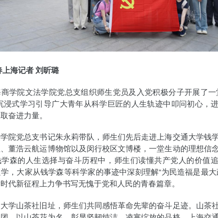
春上海记者 刘昕璐
海商学院文法学院党总支组织师生党员及入党积极分子开展了一
过沉浸式学习引导广大青年从科学巨匠的人生轨迹中叩问初心，
汲取奋进力量。
法学院党总支书记朱永莉带队，师生们先后走进上海交通大学钱
址、董浩云航运博物馆以及闵行校区文博楼，一堂生动的理想信
钱学森的人生选择与奋斗历程中，师生们读懂共产党人的价值
学，大家从钱学森等科学家的事迹中深刻理解“为民造福是最大
新时代新征程上力争书写无愧于党和人民的青春篇章。
通大学山茶社旧址，师生们共同感悟革命先辈的奋斗足迹。山茶
社团，以山茶花为名，彰显坚韧纯洁、凌寒绽放的品格。上海交