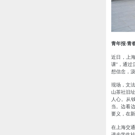
青年报·青
近日，上
课”，通
想信念，
现场，文
山茶社旧
人心。从
当。边看边
要义，在
在上海交
进步学生