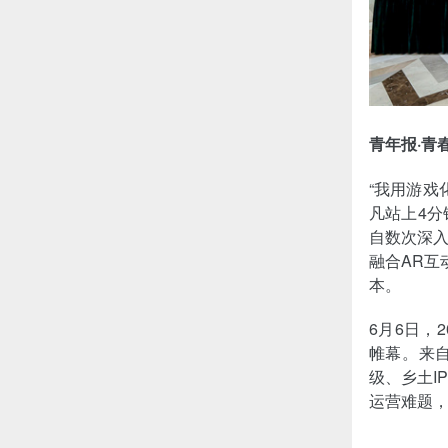
青年报·青
“我用游戏
凡站上4
自数次深
融合AR互
本。
6月6日，
帷幕。来自
级、乡土I
运营难题