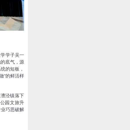
大学学子吴一
她的底气，源
系统的短板，
做”的鲜活样
区漕泾镇落下
野公园文旅升
专业巧思破解