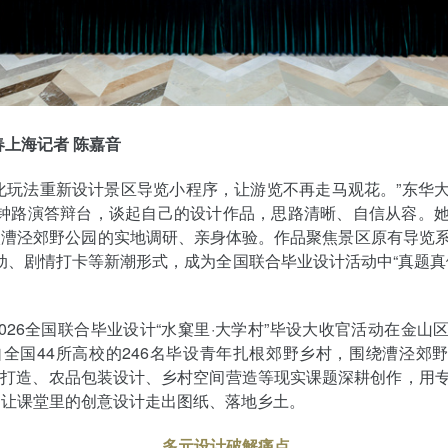
春上海记者 陈嘉音
化玩法重新设计景区导览小程序，让游览不再走马观花。”东华
分钟路演答辩台，谈起自己的设计作品，思路清晰、自信从容。
入漕泾郊野公园的实地调研、亲身体验。作品聚焦景区原有导览
动、剧情打卡等新潮形式，成为全国联合毕业设计活动中“真题真
2026全国联合毕业设计“水窠里·大学村”毕设大收官活动在金山
全国44所高校的246名毕设青年扎根郊野乡村，围绕漕泾郊
P打造、农品包装设计、乡村空间营造等现实课题深耕创作，用
，让课堂里的创意设计走出图纸、落地乡土。
多元设计破解痛点