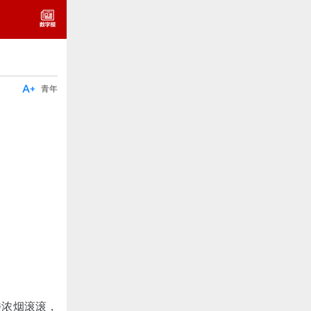

青年
楼浓烟滚滚，