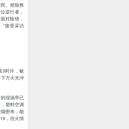
居民、抢险救
这位逆行者，
，面对险情，
。”接受采访
晨3时许，敏
台下方火光冲
时的现场早已
台，塑料空调
浓烟密布，能
19，但火情