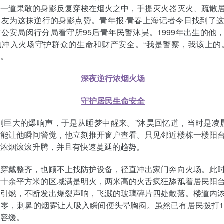
，一道果敢的身影反复穿梭在烟火之中，手提灭火器灭火、疏散
网友为这抹逆行的身影点赞。青年报·青春上海记者今日找到了
公安局闵行分局看守所95后青年民警沐昊。1999年出生的他
地冲入火场守护群众的生命和财产安全。“我是警察，我该上的
道。
深夜逆行浓烟火场
守护居民生命安全
到巨大的爆响声，于是从睡梦中醒来。”沐昊回忆道，当时是凌
本能让他瞬间警觉，他立刻推开窗户查看。只见邻近楼栋一楼阳
的浓烟滚滚升腾，并且有快速蔓延的趋势。
及穿戴整齐，也顾不上找防护设备，径直冲出家门奔向火场。此
，十余平方米的区域满是明火，两米高的火舌疯狂舔舐着居民阳
被引燃，不断发出爆裂声响，飞溅的玻璃碎片四处散落。楼道内
零，刺鼻的烟雾让人吸入瞬间便头晕胸闷。虽然已有居民拨打1
不容缓。