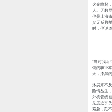
火光蹿起
人。无数
他是上海市
义无反顾
时，他说
“当时我听
锐的职业
天，漆黑
沐昊来不
险情丛生
外机管线
见度近乎为
紧急，刻