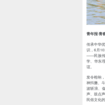
青年报·青
传承中华
识，6月1
——民族
学、华东
谊。
发令枪响
神抖擞、
波斩浪、
声、鼓点
民俗文化