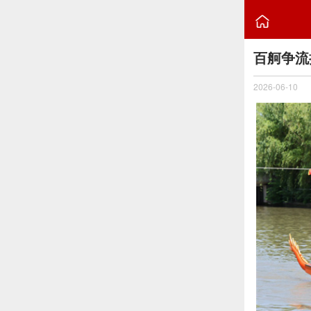

百舸争流
2026-06-10