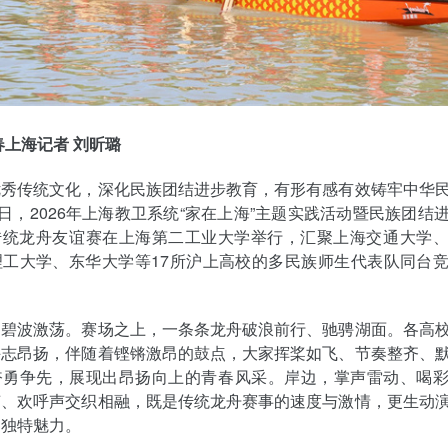
春上海记者 刘昕璐
优秀传统文化，深化民族团结进步教育，有形有感有效铸牢中华
0日，2026年上海教卫系统“家在上海”主题实践活动暨民族团结
传统龙舟友谊赛在上海第二工业大学举行，汇聚上海交通大学
理工大学、东华大学等17所沪上高校的多民族师生代表队同台
，碧波激荡。赛场之上，一条条龙舟破浪前行、驰骋湖面。各高
斗志昂扬，伴随着铿锵激昂的鼓点，大家挥桨如飞、节奏整齐、
奋勇争先，展现出昂扬向上的青春风采。岸边，掌声雷动、喝
声、欢呼声交织相融，既是传统龙舟赛事的速度与激情，更生动
的独特魅力。