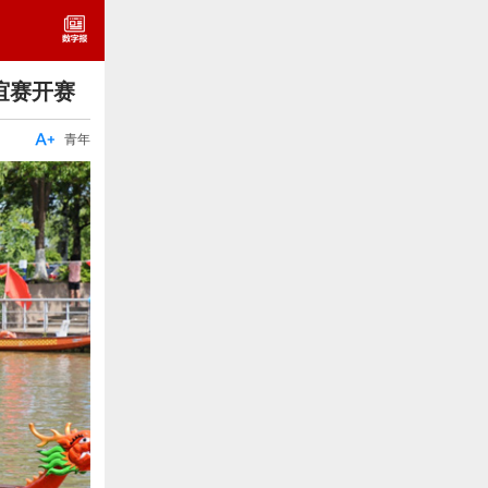
谊赛开赛

青年