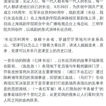
漫漫征途，见证人心。每一代人都有每一代人的长征，每一
代人都讲述他们自己的长征。6月29日，为庆祝中国共产党
成立105周年、红军长征胜利90周年，戏剧党课《长征，我
们永远在路上》在上海戏剧学院昌林路校区新剧场上演，剧
目由上海戏剧学院联合中央广播电视总台上海总站、三明学
院共同创作，以戏剧的形式演绎长征历程。
“长征历时两年，纵横十余省，穿越茫茫草地与许多座高
山。”党课可以怎么上？随着大幕拉开，讲述人娓娓道来，原
来，党课可以并非只是课堂上的历史口述。
一首生动的朗诵《七律·长征》，让长征历程的故事开端展现
在眼前。《急急急！》表现地下党员项与年毅然砸掉门牙，
乔装改扮冒死向苏区送去重要情报；《湘江不会忘记》通过
陈树湘等英烈的英雄事迹，回望湘江血战；《马灯下》生动
再现红军决策层关于是否要攻打打鼓新场而表现出的实事求
是的思想路线；《一条红军被》将人们熟知的“半条被子”的
故事延续到半个世纪之后，从更宏阔的视角让人们看到党与
人民之间的血肉联系。