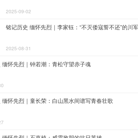
缅怀先烈
2025-09-02
铭记历史 缅怀先烈｜李家钰：“不灭倭寇誓不还”的川
2025-08-31
 缅怀先烈｜钟若潮：青松守望赤子魂
30
 缅怀先烈｜童长荣：白山黑水间谱写青春壮歌
27
 缅怀先烈｜石嘉植：威震敌胆的抗日英雄