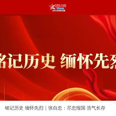
铭记历史 缅怀先烈｜张自忠：尽忠报国 浩气长存