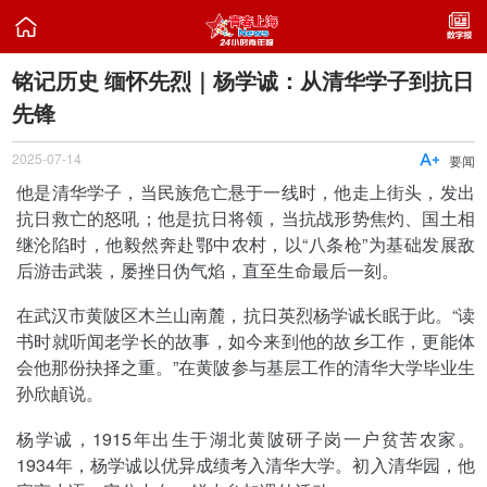

铭记历史 缅怀先烈｜杨学诚：从清华学子到抗日
先锋
2025-07-14

要闻
他是清华学子，当民族危亡悬于一线时，他走上街头，发出
抗日救亡的怒吼；他是抗日将领，当抗战形势焦灼、国土相
继沦陷时，他毅然奔赴鄂中农村，以“八条枪”为基础发展敌
后游击武装，屡挫日伪气焰，直至生命最后一刻。
在武汉市黄陂区木兰山南麓，抗日英烈杨学诚长眠于此。“读
书时就听闻老学长的故事，如今来到他的故乡工作，更能体
会他那份抉择之重。”在黄陂参与基层工作的清华大学毕业生
孙欣頔说。
杨学诚，1915年出生于湖北黄陂研子岗一户贫苦农家。
1934年，杨学诚以优异成绩考入清华大学。初入清华园，他