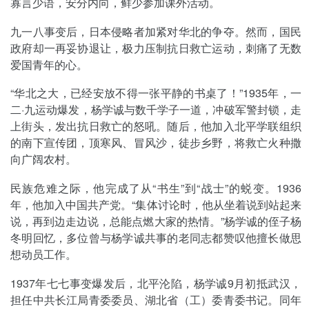
寡言少语，安分内向，鲜少参加课外活动。
九一八事变后，日本侵略者加紧对华北的争夺。然而，国民
政府却一再妥协退让，极力压制抗日救亡运动，刺痛了无数
爱国青年的心。
“华北之大，已经安放不得一张平静的书桌了！”1935年，一
二·九运动爆发，杨学诚与数千学子一道，冲破军警封锁，走
上街头，发出抗日救亡的怒吼。随后，他加入北平学联组织
的南下宣传团，顶寒风、冒风沙，徒步乡野，将救亡火种撒
向广阔农村。
民族危难之际，他完成了从“书生”到“战士”的蜕变。1936
年，他加入中国共产党。“集体讨论时，他从坐着说到站起来
说，再到边走边说，总能点燃大家的热情。”杨学诚的侄子杨
冬明回忆，多位曾与杨学诚共事的老同志都赞叹他擅长做思
想动员工作。
1937年七七事变爆发后，北平沦陷，杨学诚9月初抵武汉，
担任中共长江局青委委员、湖北省（工）委青委书记。同年