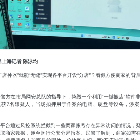
春上海记者 陈泳均
开店神器”就能“无缝”实现各平台开设“分店”？看似方便商家的背
警方在市局网安总队的指导下，捣毁一个利用“一键搬店”软件
抓获7名嫌疑人，当场扣押用于作案的电脑、硬盘等设备，涉案
团平台通过风控系统拦截到一些商家账号存在异常访问的情况，
获取商家数据，遂至闵行公安分局报案。民警了解到，商家如需