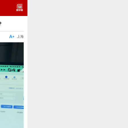
？

上海