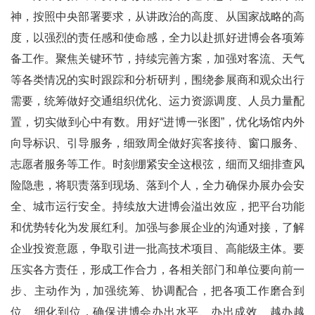
神，按照中央部署要求，从讲政治的高度、从国家战略的高
度，以强烈的责任感和使命感，全力以赴抓好进博会各项筹
备工作。聚焦关键环节，持续完善方案，加强对客流、天气
等各类情况的实时跟踪和分析研判，围绕参展商和观众出行
需要，统筹做好交通组织优化、运力资源调度、人员力量配
置，切实做到心中有数。用好“进博一张图”，优化场馆内外
向导标识、引导服务，细致周全做好宾客接待、窗口服务、
志愿者服务等工作。时刻绷紧安全这根弦，细而又细排查风
险隐患，将职责落到现场、落到个人，全力确保办展办会安
全、城市运行安全。持续放大进博会溢出效应，把平台功能
和优势转化为发展红利。加强与参展企业的沟通对接，了解
企业投资意愿，争取引进一批高技术项目、高能级主体。要
压实各方责任，形成工作合力，各相关部门和单位要向前一
步、主动作为，加强统筹、协调配合，把各项工作磨合到
位、细化到位，确保进博会办出水平、办出成效、越办越