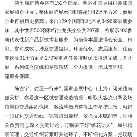
第七届进博会将有152个国家、地区和国际组织参加国
家展和企业展，整体展览展示面积将超过42万平方米，参展
企业再创历史新高，来自129个国家和地区的3496家展商参
加，其中世界500强和行业龙头企业共297家，将展示400多
项代表性新产品新技术新服务。为确保本届进博会安全、精
彩、富有成效，涉及交通组织、环境优化、志愿服务、住宿
餐饮等31个方面的270项重点任务按时保质推进完成，并开
展一系列综合演练和专项演练，全力提供一流城市环境、一
流服务保障。
陈吉宁、龚正一行来到国家会展中心（上海）诸光路南
侧天桥，察看这一区域交通改造情况，听取大客流引导及场
馆周边交通组织保障、客流均衡调整等工作举措汇报，就进
一步优化交通动线、完善进出流程、依托技术赋能等，同相
关负责同志深入交流讨论，叮嘱要下好“绣花功夫”、加强精
细管理，交通组织要紧盯关键环节、不断细化方案，把现场