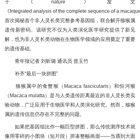
于《nature》发文
《Integrated analysis of the complete sequence of a mac
首次揭秘首个非人灵长类完整参考基因组，联合解开猕猴属
遗传新密码。该研究不仅为人类演化医学研究提供了新见
解，也为非人灵长类动物在生物医学领域的应用奠定了重要
的遗传基础。
青年报记者 刘昕璐 通讯员 曾玉竹
补齐“最后一块拼图”
猕猴属中的食蟹猴（Macaca fascicularis）和恒河猴
（Macaca mulatta）是与人类遗传距离最近的非人灵长类实
验动物，广泛应用于生物医学和人类演化研究。然而，猕猴
属的遗传信息仍存在不完整的问题。
如果把基因组比作一幅巨型拼图，那么传统测序技术就
像用零碎的小图块（短片段）拼凑整幅画面——当遇到大面