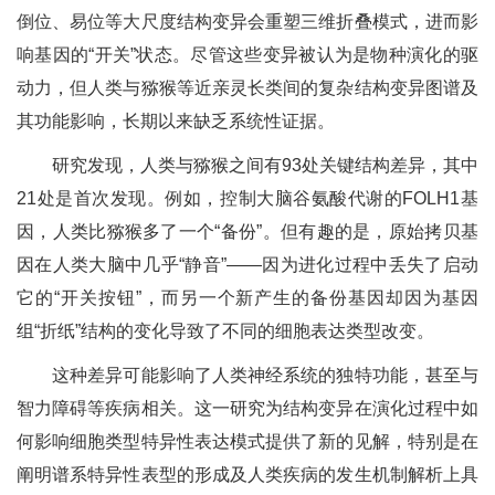
倒位、易位等大尺度结构变异会重塑三维折叠模式，进而影
响基因的“开关”状态。尽管这些变异被认为是物种演化的驱
动力，但人类与猕猴等近亲灵长类间的复杂结构变异图谱及
其功能影响，长期以来缺乏系统性证据。
研究发现，人类与猕猴之间有93处关键结构差异，其中
21处是首次发现。例如，控制大脑谷氨酸代谢的FOLH1基
因，人类比猕猴多了一个“备份”。但有趣的是，原始拷贝基
因在人类大脑中几乎“静音”——因为进化过程中丢失了启动
它的“开关按钮”，而另一个新产生的备份基因却因为基因
组“折纸”结构的变化导致了不同的细胞表达类型改变。
这种差异可能影响了人类神经系统的独特功能，甚至与
智力障碍等疾病相关。这一研究为结构变异在演化过程中如
何影响细胞类型特异性表达模式提供了新的见解，特别是在
阐明谱系特异性表型的形成及人类疾病的发生机制解析上具