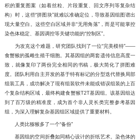
积的重复图案（如着丝粒、片段重复、回文序列等复杂结
构）时，这些“拼图块”就难以准确定位，导致基因组图谱出
现大量空白。这些空白区域并非“无用角落”，而是可能掌控
染色体稳定、基因调控等关键功能的“控制区”。
为攻克这个难题，研究团队找到了一位“完美模特”——
食蟹猴的孤雌生殖干细胞。其基因组的两套遗传信息高度一
致，就像复印了两份完全相同的书稿，极大简化了拼图难
度。团队利用自主开发的基于特有标记的分型迭代替换局部
组装工具，成功解决了现有组装软件未能或错误组装的上百
个复杂结构区域，最终构建食蟹猴T2T基因组。该基因组达
到了百万级的精准度，成为首个非人灵长类完整参考基因
组，为深入理解复杂基因组区域提供了重要材料。
人类比猕猴多了一个“备份”
基因组的空间折叠如同精心设计的折纸艺术。染色体的