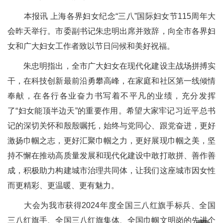
本报讯 上海各界妇女纪念“三八”国际妇女节115周年大
会昨天举行。市委副书记朱忠明出席并致辞，向全市各界妇
女和广大妇女工作者致以节日问候和美好祝福。
朱忠明指出，全市广大妇女在现代化建设主战场拼搏实
干，在科技创新最前沿勇攀高峰，在家庭和社区第一线倾情
奉献，在各行各业奋力书写着不平凡的业绩，充分发挥
了“妇女能顶半边天”的重要作用。希望大家牢记习近平总书
记的深切关怀和殷殷嘱托，始终与党同心、跟党奋进，更好
激扬巾帼之志，更好汇聚巾帼之力，更好展现巾帼之美，坚
持不懈在推动高质量发展和现代化建设中敢打敢拼、善作善
成，积极助力构建城市治理共同体，让我们这座城市因女性
而更精彩、更温暖、更有魅力。
大会为我市获得2024年度全国三八红旗手标兵、全国
三八红旗手、全国三八红旗集体、全国巾帼文明岗的先进个