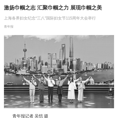
激扬巾帼之志 汇聚巾帼之力 展现巾帼之美
上海各界妇女纪念“三八”国际妇女节115周年大会举行
青年报
青年报记者 吴恺 摄