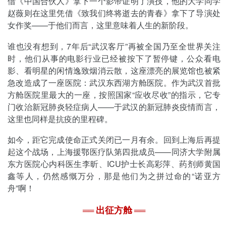
借《中国合伙人》拿下一个影帝证明了演技，他的大学同学
赵薇则在这里凭借《致我们终将逝去的青春》拿下了导演处
女作奖——于他们而言，这里意味着人生的新阶段。
谁也没有想到，7年后“武汉客厅”再被全国乃至全世界关注
时，他们从事的电影行业已经被按下了暂停键，公众看电
影、看明星的闲情逸致烟消云散，这座漂亮的展览馆也被紧
急改造成了一座医院：武汉东西湖方舱医院。作为武汉首批
方舱医院里最大的一座，按照国家“应收尽收”的指示，它专
门收治新冠肺炎轻症病人——于武汉的新冠肺炎疫情而言，
这里也同样是抗疫的里程碑。
如今，距它完成使命正式关闭已一月有余。回到上海后再提
起这个战场，上海援鄂医疗队第四批成员——同济大学附属
东方医院心内科医生李昕、ICU护士长高彩萍、药剂师黄国
鑫等人，仍然感慨万分，那是他们为之拼过命的“诺亚方
舟”啊！
出征方舱
═
═
═
═