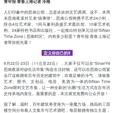
青年报·青春上海记者 冷梅
人们印象中的思南公馆，总是浓浓的文艺调调。这不，本周
末思南夜派对又来“搞事情”，思南公馆将携手艺术24小时，
联合4位艺术家、1间马爹利鼎盛艺术轰趴馆、10家艺术机
构、24家特色书店和出版社，一起推出特别单元活动“SiNan
Time Zone | 思南时区”。内有多少彩蛋？青年报·青春上海记
者带你抢先看！
定义你自己的X
8月22日-23日（11点至22点），大家不仅可以在“SinanYé
思南夜派对@生活市集”淘选生活好物，还可以在思南公馆宴
会厅这栋拥有百年历史的建筑中，吹着足够的冷气 ，体验集
艺术、图书、文创品、电音、美酒为一体的SiNan Time
Zone限时文艺市集，让一种全新的“出圈”生活方式在百年历
史传承地内发生。最重要的是，本次展览免费向公众开放！
据了解，届时，百年建筑将变身为一座魔力场，挑高的三层
楼空间分布着人文集市与艺术酒吧，每层都拥有独立主题，