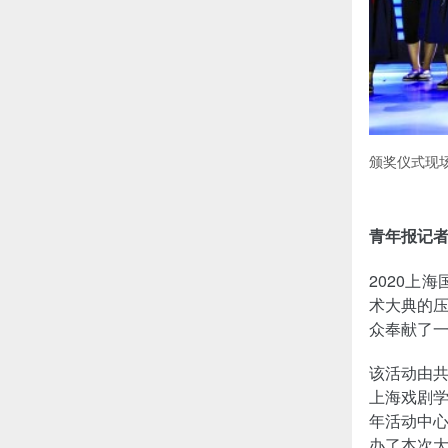
颁奖仪式现
青年报记者
2020上
术大典的
众奉献了
该活动由
上海戏剧
年活动中
办了本次