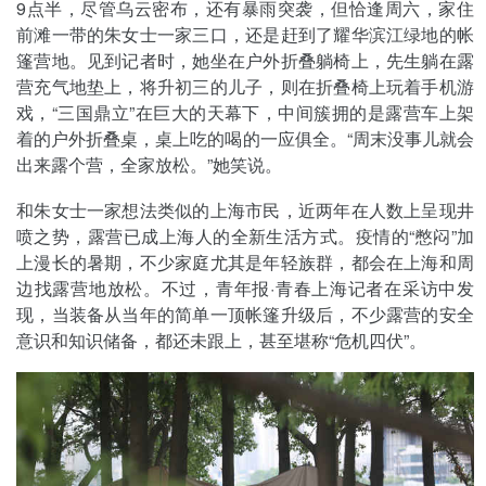
9点半，尽管乌云密布，还有暴雨突袭，但恰逢周六，家住
前滩一带的朱女士一家三口，还是赶到了耀华滨江绿地的帐
篷营地。见到记者时，她坐在户外折叠躺椅上，先生躺在露
营充气地垫上，将升初三的儿子，则在折叠椅上玩着手机游
戏，“三国鼎立”在巨大的天幕下，中间簇拥的是露营车上架
着的户外折叠桌，桌上吃的喝的一应俱全。“周末没事儿就会
出来露个营，全家放松。”她笑说。
和朱女士一家想法类似的上海市民，近两年在人数上呈现井
喷之势，露营已成上海人的全新生活方式。疫情的“憋闷”加
上漫长的暑期，不少家庭尤其是年轻族群，都会在上海和周
边找露营地放松。不过，青年报·青春上海记者在采访中发
现，当装备从当年的简单一顶帐篷升级后，不少露营的安全
意识和知识储备，都还未跟上，甚至堪称“危机四伏”。